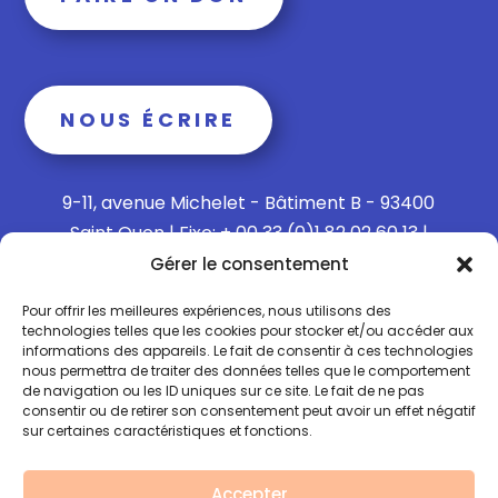
NOUS ÉCRIRE
9-11, avenue Michelet - Bâtiment B - 93400
Saint Ouen | Fixe: + 00 33 (0)1 82 02 60 13 |
Mobile: + 00 33 (0)6 15 73 65 40
Gérer le consentement
Pour offrir les meilleures expériences, nous utilisons des
technologies telles que les cookies pour stocker et/ou accéder aux
informations des appareils. Le fait de consentir à ces technologies
Politique de confidentialité
nous permettra de traiter des données telles que le comportement
de navigation ou les ID uniques sur ce site. Le fait de ne pas
consentir ou de retirer son consentement peut avoir un effet négatif
Politique de Cookies
sur certaines caractéristiques et fonctions.
Mentions légales
Accepter