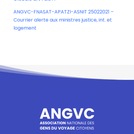
ANGVC-FNASAT-APATZI-ASNIT 25022021 –
Courrier alerte aux ministres justice, int. et
logement